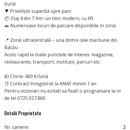
bună
🌳 Priveliște superbă spre parc
📦 Etaj 4 din 7 într-un bloc modern, cu lift
🚗 Numeroase locuri de parcare disponibile în zonă
📍 Zonă ultracentrală – una dintre cele mai bune din
Bacău
Acces rapid la toate punctele de interes: magazine,
restaurante, transport, instituții, parcuri etc.
💶 Chirie: 400 €/lună
📑 Contract înregistrat la ANAF minim 1 an
Pentru vizionari nu ezitati sa fixati o programare la nr
de tel 0725.927.860
Detalii Proprietate
Nr. camere:
2