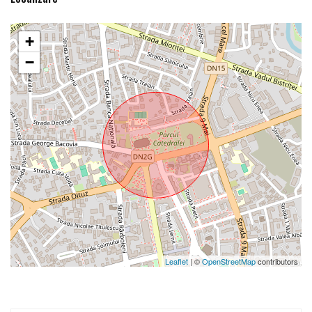
+
−
Leaflet
| ©
OpenStreetMap
contributors