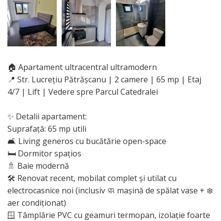
🏠 Apartament ultracentral ultramodern
📍 Str. Lucrețiu Pătrășcanu | 2 camere | 65 mp | Etaj
4/7 | Lift | Vedere spre Parcul Catedralei
✨ Detalii apartament:
Suprafață: 65 mp utili
🛋️ Living generos cu bucătărie open-space
🛏️ Dormitor spațios
🚿 Baie modernă
🛠️ Renovat recent, mobilat complet și utilat cu
electrocasnice noi (inclusiv 🧼 mașină de spălat vase + ❄️
aer condiționat)
🪟 Tâmplărie PVC cu geamuri termopan, izolație foarte