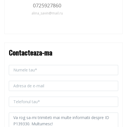
0725927860
alina_savin@mail.ru
Contacteaza-ma