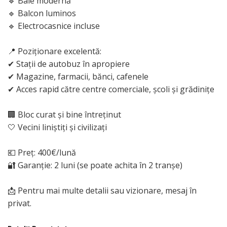
🔹 Baie modernă
🔹 Balcon luminos
🔹 Electrocasnice incluse
📍 Poziționare excelentă:
✔ Stații de autobuz în apropiere
✔ Magazine, farmacii, bănci, cafenele
✔ Acces rapid către centre comerciale, școli și grădinițe
🏢 Bloc curat și bine întreținut
🤍 Vecini liniștiți și civilizați
💶 Preț: 400€/lună
🔐 Garanție: 2 luni (se poate achita în 2 tranșe)
📩 Pentru mai multe detalii sau vizionare, mesaj în
privat.