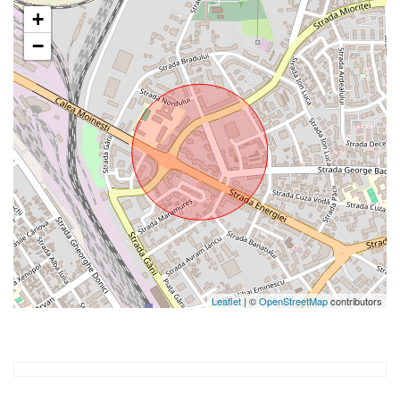
+
−
Leaflet
| ©
OpenStreetMap
contributors