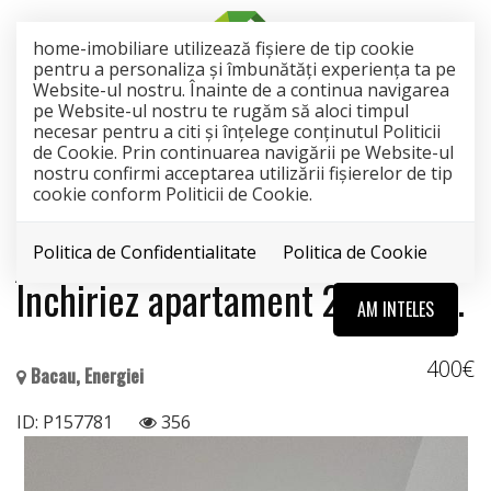
home-imobiliare utilizează fişiere de tip cookie
pentru a personaliza și îmbunătăți experiența ta pe
Website-ul nostru. Înainte de a continua navigarea
pe Website-ul nostru te rugăm să aloci timpul
necesar pentru a citi și înțelege conținutul Politicii
de Cookie. Prin continuarea navigării pe Website-ul
nostru confirmi acceptarea utilizării fişierelor de tip
INCHIRIAT
cookie conform Politicii de Cookie.
Acest anunt nu mai este activ !
Politica de Confidentialitate
Politica de Cookie
Închiriez apartament 2 camere.
AM INTELES
400€
Bacau, Energiei
ID: P157781
356