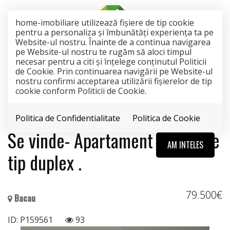
home-imobiliare utilizează fişiere de tip cookie
pentru a personaliza și îmbunătăți experiența ta pe
Website-ul nostru. Înainte de a continua navigarea
pe Website-ul nostru te rugăm să aloci timpul
necesar pentru a citi și înțelege conținutul Politicii
de Cookie. Prin continuarea navigării pe Website-ul
nostru confirmi acceptarea utilizării fişierelor de tip
VANDUT
cookie conform Politicii de Cookie.
Acest anunt nu mai este activ !
Politica de Confidentialitate
Politica de Cookie
Se vinde- Apartament 3 camere
AM INTELES
tip duplex .
79.500€
Bacau
ID: P159561
93