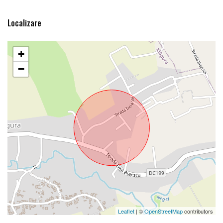
Localizare
+
−
Leaflet
| ©
OpenStreetMap
contributors